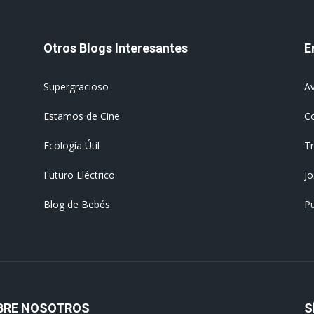
Otros Blogs Interesantes
E
Supergracioso
Av
Estamos de Cine
C
Ecología Útil
T
Futuro Eléctrico
J
Blog de Bebés
Pu
BRE NOSOTROS
S