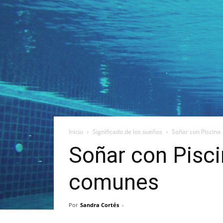
Inicio
Significado de los sueños
Soñar con Piscina
Soñar con Pisci
comunes
Por
Sandra Cortés
-