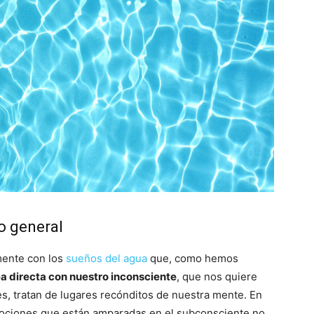
do general
mente con los
sueños del agua
que, como hemos
ea directa con nuestro inconsciente
, que nos quiere
es, tratan de lugares recónditos de nuestra mente. En
emociones que están amparadas en el subconsciente no