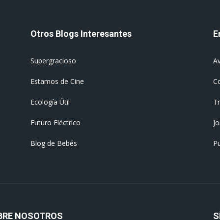
Otros Blogs Interesantes
E
Supergracioso
Av
Estamos de Cine
C
Ecología Útil
T
Futuro Eléctrico
J
Blog de Bebés
Pu
BRE NOSOTROS
S