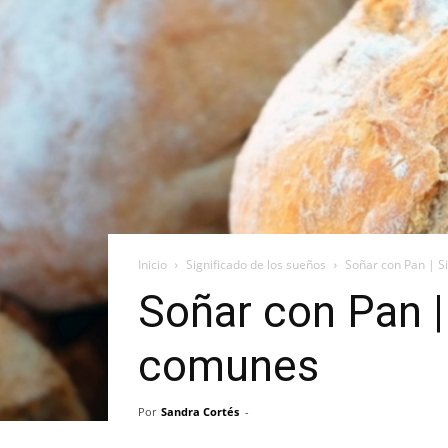
Inicio
Significado de los sueños
Soñar con Pan | S
Soñar con Pan |
comunes
Por
Sandra Cortés
-