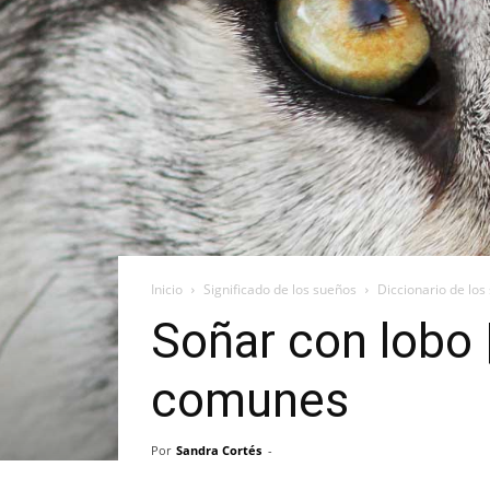
Inicio
Significado de los sueños
Diccionario de los
Soñar con lobo 
comunes
Por
Sandra Cortés
-