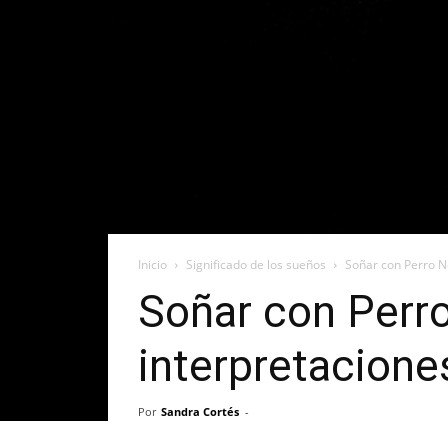
Inicio
Significado de los sueños
Soñar con Perro N
Soñar con Perro
interpretacion
Por
Sandra Cortés
-